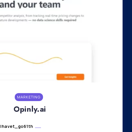
MARKETING
Opinly.ai
lhavet_go61th
janvier 9, 2024