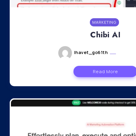
MARKETING
Chibi AI
lhavet_go61th
février 
Read More