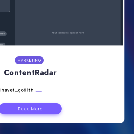
MARKETING
ContentRadar
lhavet_go61th
juillet 30, 2024
Read More