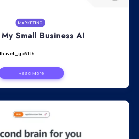
MARKETING
My Small Business AI
lhavet_go61th
janvier 11, 2024
Read More