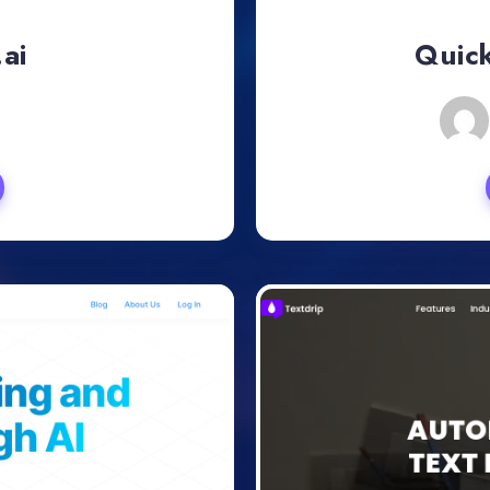
ai
Quick
, 2024