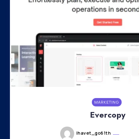
MARKETING
Evercopy
lhavet_go61th
janvier 