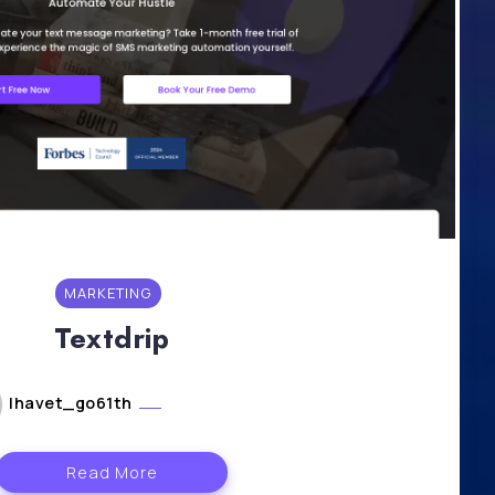
MARKETING
Textdrip
lhavet_go61th
mars 5, 2024
Read More