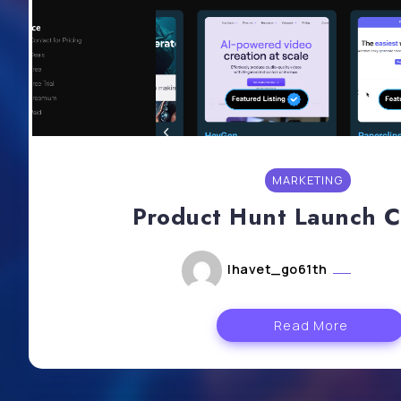
MARKETING
Product Hunt Launch C
lhavet_go61th
août 2
Read More