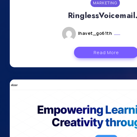
MARKETING
RinglessVoicemail.
lhavet_go61th
mai 30
Read More