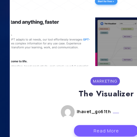
MARKETING
The Visualizer
lhavet_go61th
mars 1
Read More