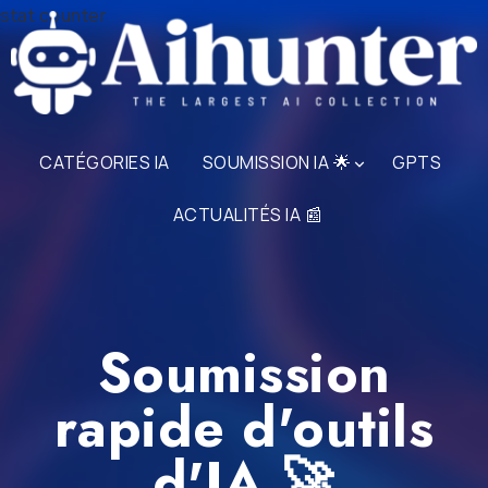
stat counter
CATÉGORIES IA
SOUMISSION IA 🌟
GPTS
ACTUALITÉS IA 📰
Soumission
rapide d'outils
d'IA 🚀