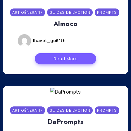
ART GÉNÉRATIF
GUIDES DE L'ACTION
PROMPTS
Almoco
lhavet_go61th
novembre 3, 2023
Read More
ART GÉNÉRATIF
GUIDES DE L'ACTION
PROMPTS
DaPrompts