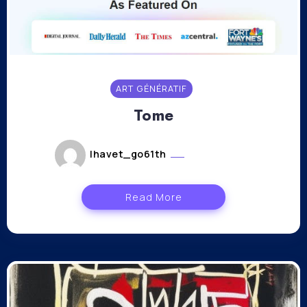
ART GÉNÉRATIF
Tome
lhavet_go61th
mars 8, 2023
Read More