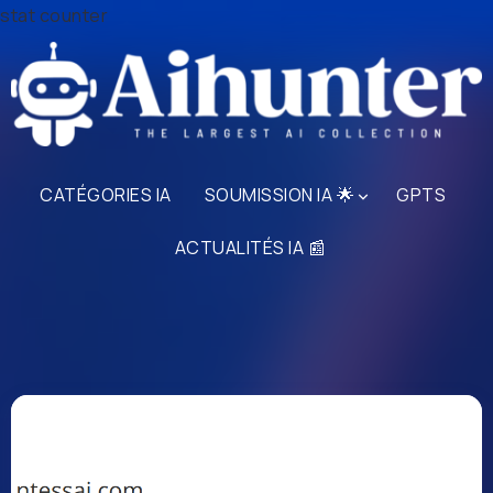
stat counter
CATÉGORIES IA
SOUMISSION IA 🌟
GPTS
ACTUALITÉS IA 📰