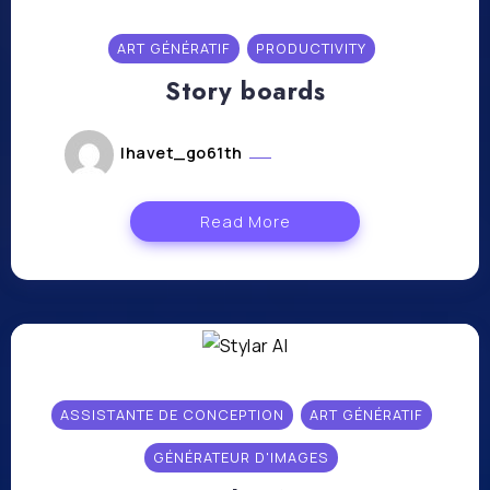
ART GÉNÉRATIF
PRODUCTIVITY
Story boards
lhavet_go61th
novembre 17, 2023
Read More
ASSISTANTE DE CONCEPTION
ART GÉNÉRATIF
GÉNÉRATEUR D'IMAGES