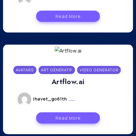
Read More
AVATARS
ART GÉNÉRATIF
VIDEO GENERATOR
Artflow.ai
lhavet_go61th
novembre 10, 2023
Read More