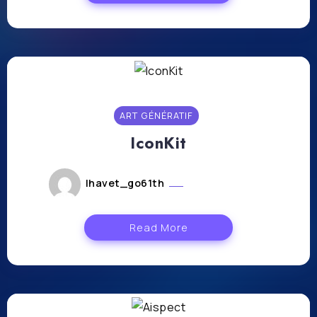
ART GÉNÉRATIF
IconKit
lhavet_go61th
janvier 12, 2024
Read More