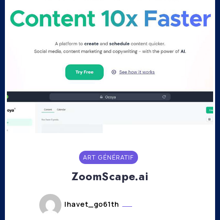
ART GÉNÉRATIF
ZoomScape.ai
lhavet_go61th
mars 8, 2023