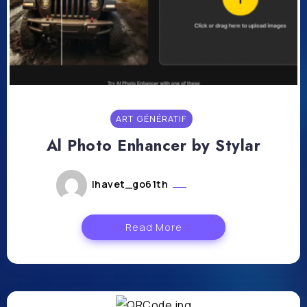
ART GÉNÉRATIF
Al Photo Enhancer by Stylar
lhavet_go61th
mai 17, 2024
Read More