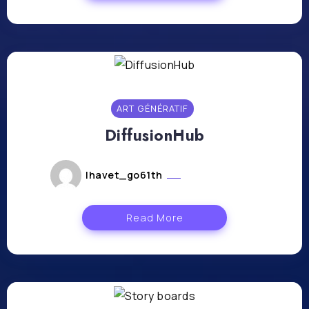
ART GÉNÉRATIF
DiffusionHub
lhavet_go61th
janvier 8, 2024
Read More