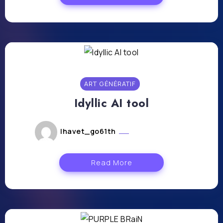
ART GÉNÉRATIF
Idyllic AI tool
lhavet_go61th
février 27, 2024
Read More