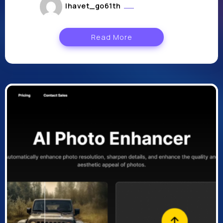
lhavet_go61th
août 2, 2024
Read More