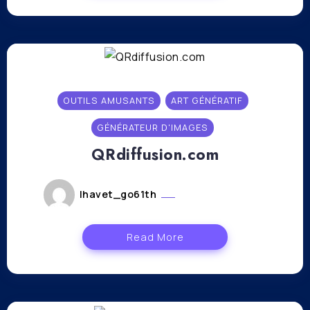
OUTILS AMUSANTS
ART GÉNÉRATIF
GÉNÉRATEUR D'IMAGES
QRdiffusion.com
lhavet_go61th
octobre 20, 2023
Read More