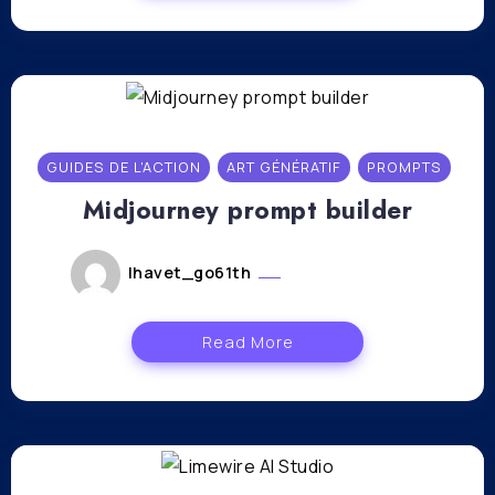
GUIDES DE L'ACTION
ART GÉNÉRATIF
PROMPTS
Midjourney prompt builder
lhavet_go61th
octobre 27, 2023
Read More