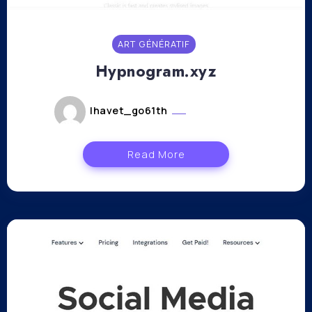
ART GÉNÉRATIF
Hypnogram.xyz
lhavet_go61th
mars 31, 2023
Read More