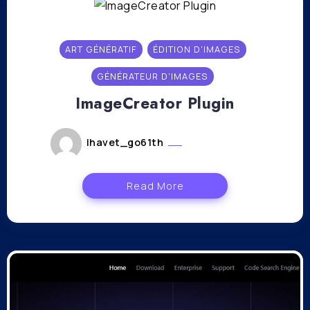
ART GÉNÉRATIF
ÉDITION D'IMAGES
GÉNÉRATEUR D'IMAGES
ImageCreator Plugin
lhavet_go61th
juillet 27, 2023
Read More