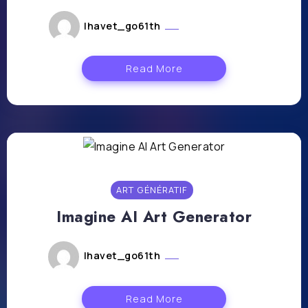
lhavet_go61th
février 21, 2024
Read More
ART GÉNÉRATIF
Imagine AI Art Generator
lhavet_go61th
février 19, 2024
Read More