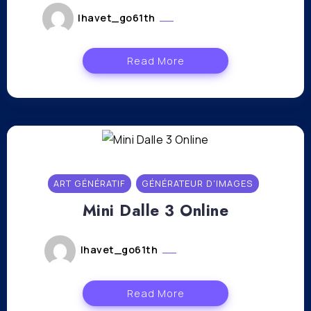
lhavet_go61th
novembre 2, 2023
Read More
ART GÉNÉRATIF
GÉNÉRATEUR D'IMAGES
Mini Dalle 3 Online
lhavet_go61th
octobre 27, 2023
Read More