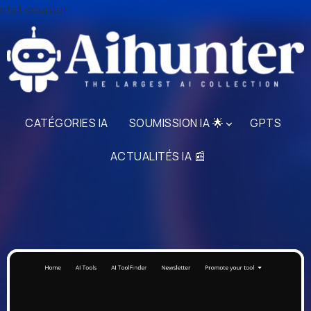
stat counter
CATÉGORIES IA
SOUMISSION IA 🌟
GPTS
ACTUALITÉS IA 📰