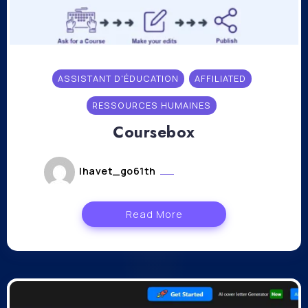
ASSISTANT D'ÉDUCATION
AFFILIATED
RESSOURCES HUMAINES
Coursebox
lhavet_go61th
octobre 30, 2023
Read More