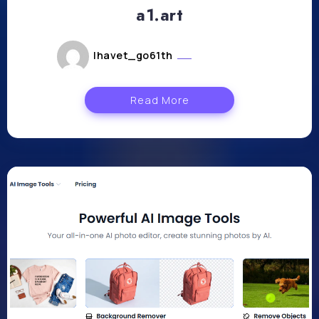
a1.art
lhavet_go61th
août 2, 2024
Read More