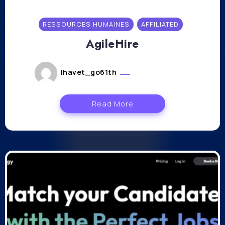
RESSOURCES HUMAINES
AFFILIATED
AgileHire
lhavet_go61th
janvier 16, 2024
Read More