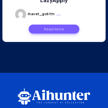
LazyApply
lhavet_go61th
octobre 24, 2023
Read More