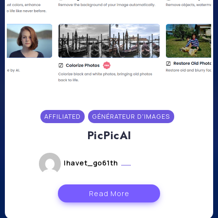
AFFILIATED
GÉNÉRATEUR D'IMAGES
PicPicAI
lhavet_go61th
août 2, 2024
Read More