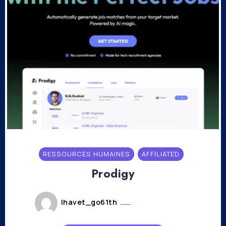
RESSOURCES HUMAINES
AFFILIATED
Prodigy
lhavet_go61th
janvier 10, 2024