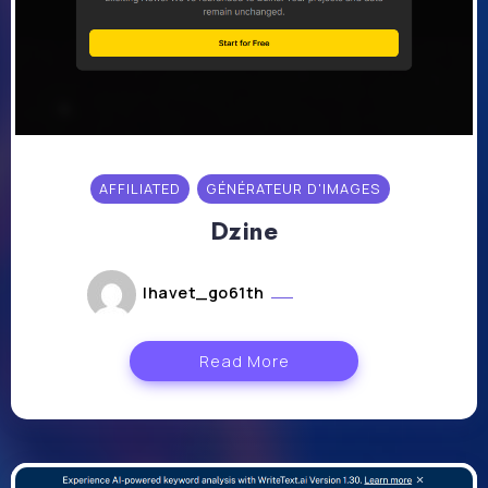
AFFILIATED
GÉNÉRATEUR D'IMAGES
Dzine
lhavet_go61th
août 2, 2024
Read More