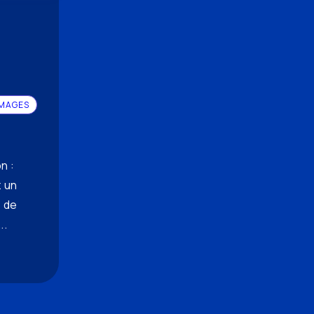
IMAGES
n :
 un
 de
..