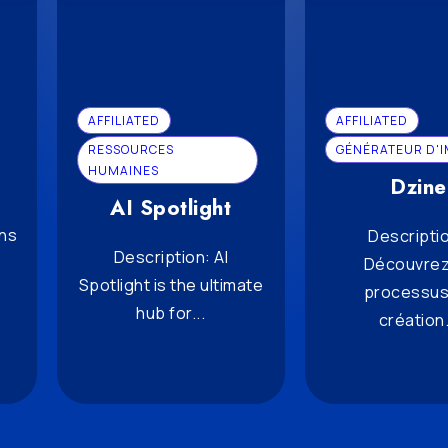
AFFILIATED
AFFILIATED
RESSOURCES
GÉNÉRATEUR D'
HUMAINES
Dzine
AI Spotlight
ons
Descriptio
Description: AI
Découvrez
Spotlight is the ultimate
processus
hub for...
création.