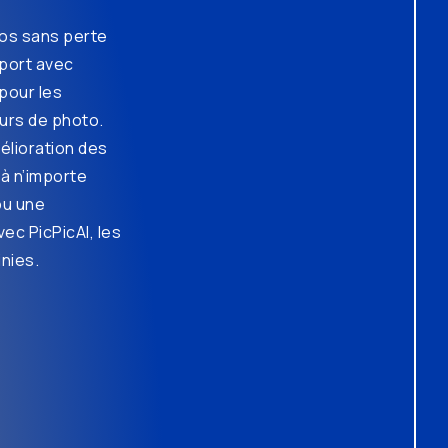
tos sans perte
eport avec
 pour les
urs de photo.
mélioration des
 à n’importe
ou une
ec PicPicAI, les
inies.