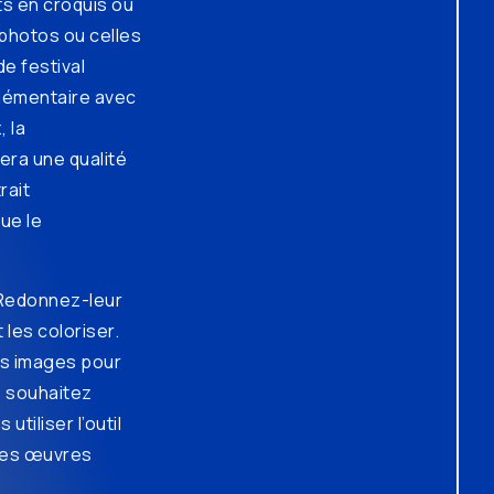
ts en croquis ou
photos ou celles
e festival
lémentaire avec
, la
era une qualité
rait
ue le
 Redonnez-leur
 les coloriser.
s images pour
s souhaitez
utiliser l’outil
 des œuvres