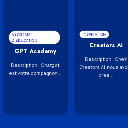
ASSISTANT
INSPIRATION
D'ÉDUCATION
Creators Ai
GPT Academy
Description : Chez
Description : Chatgot
Creators AI, nous av
est votre compagnon...
créé...