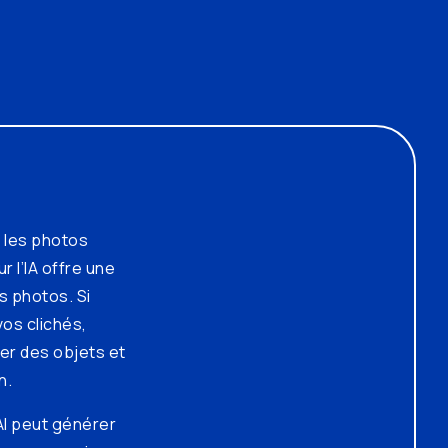
e les photos
r l’IA offre une
s photos. Si
vos clichés,
mer des objets et
n.
AI peut générer