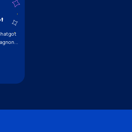
t
Chatgot
agnon...