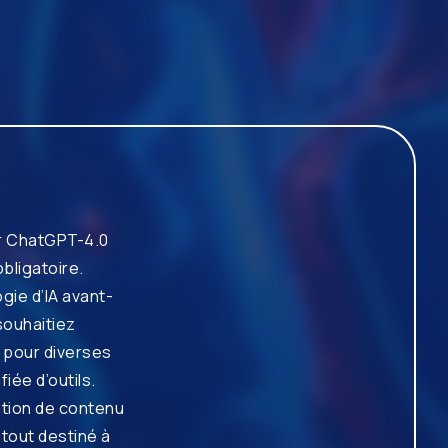
er ChatGPT-4.0
bligatoire.
gie d’IA avant-
ouhaitiez
e pour diverses
iée d’outils.
éation de contenu
 tout destiné à