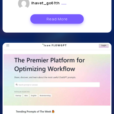
lhavet_go61th
janvier 11, 2024
Read More