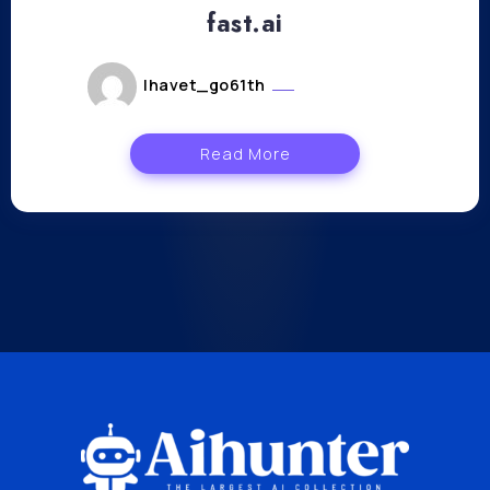
fast.ai
lhavet_go61th
mars 8, 2023
Read More