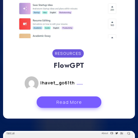
RESOURCES
FlowGPT
lhavet_go61th
mars 8, 2023
Read More