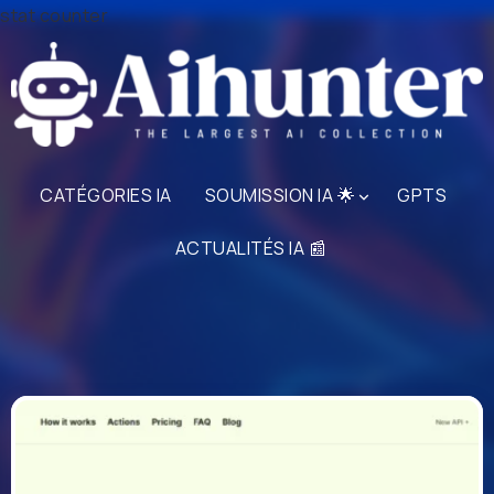
stat counter
CATÉGORIES IA
SOUMISSION IA 🌟
GPTS
ACTUALITÉS IA 📰