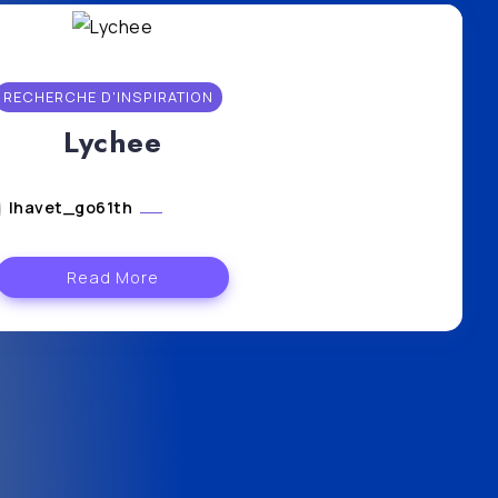
RECHERCHE D'INSPIRATION
Lychee
lhavet_go61th
mars 8, 2024
Read More