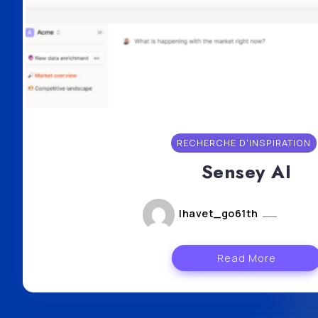
RECHERCHE D'INSPIRATION
Sensey AI
lhavet_go61th
avril 2
Read More