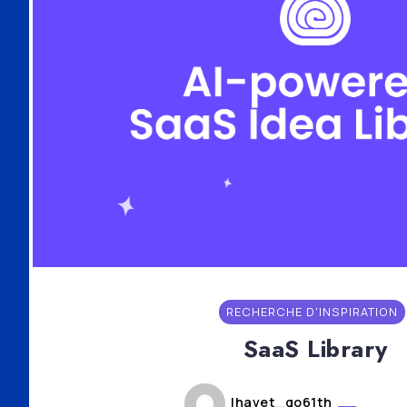
RECHERCHE D'INSPIRATION
SaaS Library
lhavet_go61th
mars 8