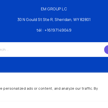
EM GROUP LC
30 N Gould St Ste R, Sheridan, WY 82801
tél : +16197149049
© AI Hunter© 2024 | Créé par
IAWEB
personalized ads or content, and analyze our traffic. By