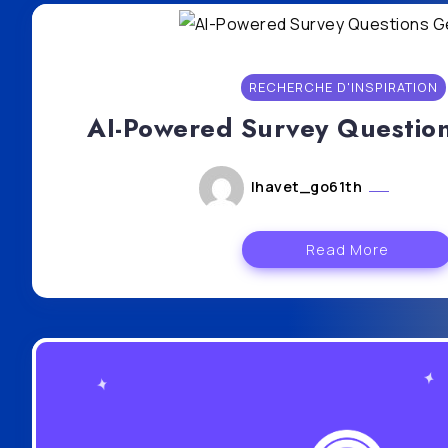
RECHERCHE D'INSPIRATION
AI-Powered Survey Questio
lhavet_go61th
mars 1
Read More