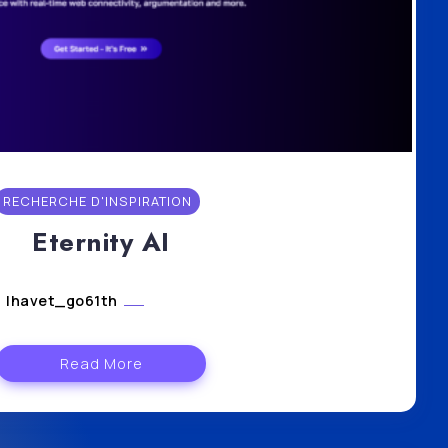
RECHERCHE D'INSPIRATION
Eternity AI
lhavet_go61th
avril 24, 2024
Read More