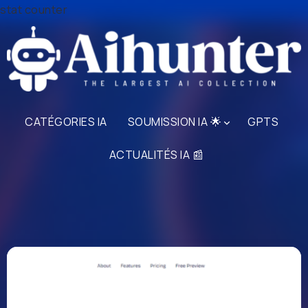
stat counter
CATÉGORIES IA
SOUMISSION IA 🌟
GPTS
ACTUALITÉS IA 📰