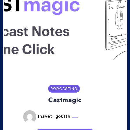
PODCASTING
Castmagic
lhavet_go61th
mars 8, 2023