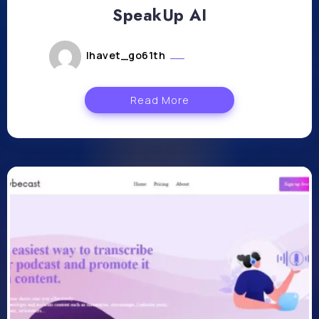
SpeakUp AI
lhavet_go61th
janvier 10, 2024
Read More