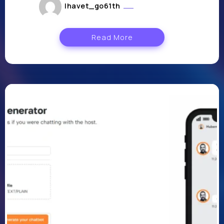
lhavet_go61th
avril 26, 2024
Read More