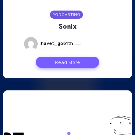
PODCASTING
Sonix
lhavet_go61th
mars 8, 2023
Read More