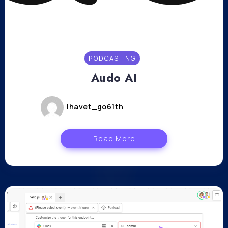
PODCASTING
Audo AI
lhavet_go61th
mars 8, 2023
Read More