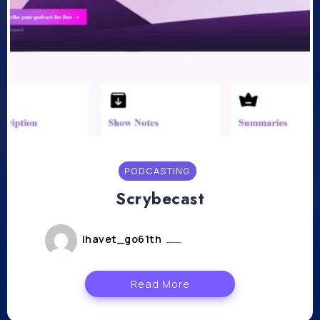
PODCASTING
Scrybecast
lhavet_go61th
octobre 24, 2023
Read More