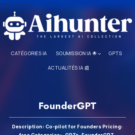
stat counter
CATÉGORIES IA
SOUMISSION IA 🌟
GPTS
ACTUALITÉS IA 📰
FounderGPT
Description: Co-pilot for Founders Pricing: