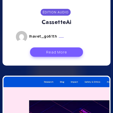
ÉDITION AUDIO
CassetteAi
lhavet_go61th
octobre 24, 2023
Read More