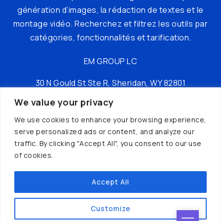
génération d’images, la rédaction de textes et le
montage vidéo. Recherchez et filtrez les outils par
catégories, fonctionnalités et tarification.
EM GROUP LC
30 N Gould St Ste R, Sheridan, WY 82801
We value your privacy
tél : +16197149049
We use cookies to enhance your browsing experience,
serve personalized ads or content, and analyze our
traffic. By clicking "Accept All", you consent to our use
of cookies.
Accept All
© AI Hunter© 2024 | Créé par
IAWEB
Customize