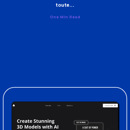
toute...
One Min Read