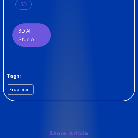
3D
3D AI
Studio
Tags:
Freemium
Share Article