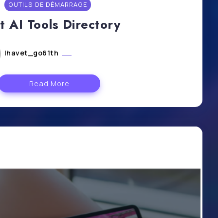
OUTILS DE DÉMARRAGE
t AI Tools Directory
lhavet_go61th
août 5, 2024
Read More