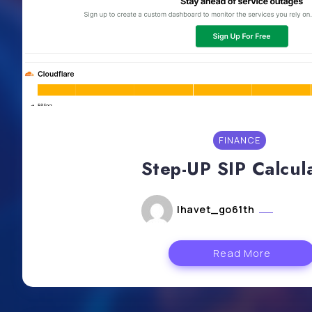
FINANCE
Step-UP SIP Calcul
lhavet_go61th
août 9
Read More