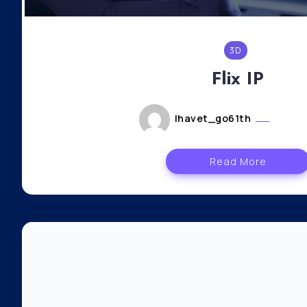
3D
Flix IP
lhavet_go61th
août 5
Read More