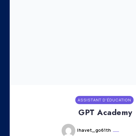
ASSISTANT D'ÉDUCATION
GPT Academy
lhavet_go61th
août 2