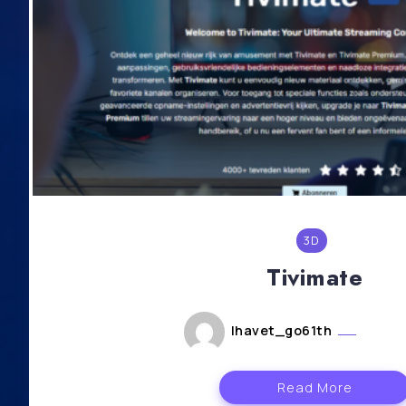
3D
Tivimate
lhavet_go61th
août 5
Read More