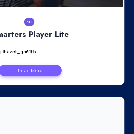
3D
arters Player Lite
lhavet_go61th
août 5, 2024
Read More