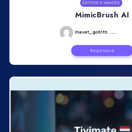
ÉDITION D'IMAGES
MimicBrush AI
lhavet_go61th
août 9
Read More