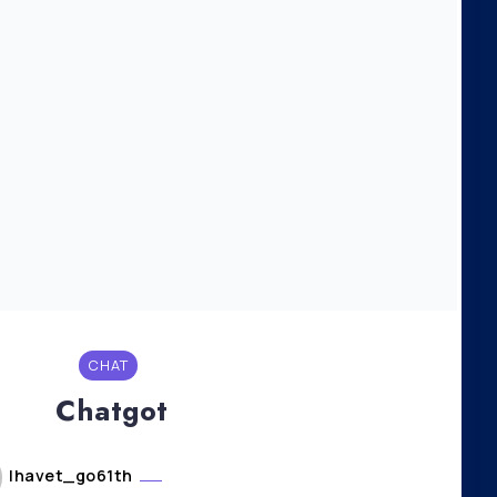
CHAT
Chatgot
lhavet_go61th
août 2, 2024