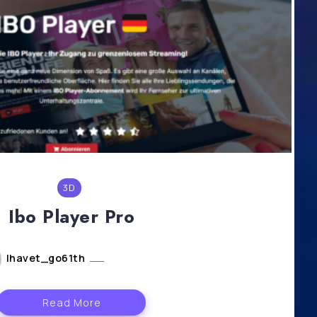
3D
Ibo Player Pro
lhavet_go61th
août 5, 2024
Read More