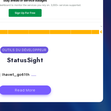
OUTILS DU DÉVELOPPEUR
StatusSight
lhavet_go61th
août 9, 2024
Read More